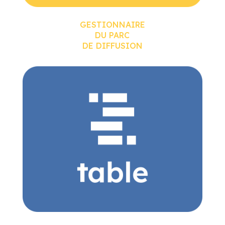
VOTRE BASE
DE DONNÉES
“NO-CODE”